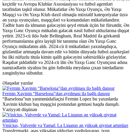
keçirilir və Avropa Klublar Assosiasiyası və futbol agentləri
tərəfindən təşkil olunur. Mükafatlar Ən Yaxşı Oyunçu, Ən Yaxşı
Məşqçi və Ən Yaxşı Klub daxil olmaqla müxtəlif kateqoriyalar üzrə
ən yaxşı oyunçuları, məşqçiləri və komandaları mükafatlandırır.
Tədbir həm də idmanın gələcəyini qeyd etmək üçün bir fürsətdir, Ən
Yaxşı Gənc Oyunçu mükafatı gələcək nəsil futbol ulduzlarına diqqət
yetirir. 2023-cü ildə Jude Bellingham, Real Madrid ilə görkəmli
performanslarına görə layiqli bir tanınma olan Ən Yaxşı Gənc
Oyunçu mükafatını aldı. 2024-cü il mükafatları yaxınlaşdıqca,
gözləntilər artmaqda davam edir və bütün dünyada futbol azarkeşləri
bu ilki nüfuzlu titula kimin qalib gələcəyini səbirsizliklə gözləyirlər.
Rəqabət şiddətlidir və 2024-cü ilin Ən Yaxşı Gənc Oyunçusu adına
namizədlərin siyahısı bu gün futbolda meydana çıxan istedadların
zənginliyinə sübutdur.
Əlaqədar yazılar
Fermin Xavinin “Barselona”dan ayrılması ilə bağlı danışır
“Barselona”nın yarımmüdafiəçisi Fermin Lopez bu yaxınlarda
Xavinin klubun baş məşqçisi postundan getməsi haqda danışıb.
Vəziyyəti düşünən
Vinícius, Valverde və Yamal: La Liqanın ən yüksək qiymət artımları
Transfermarkt, əsas yüksələn ulduzları vurğulayaraq, iyun