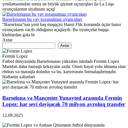
yeniləməsindən sonra ən böyük qiymət sıçrayışları ilə La Liqa
oyunçularının siyahısını açıql
Barselonanın bu yay toxunulmaz oyunçuları
“Barselona”nın yeni baş məşqçisi Hansi Flik komanda üçün hansı
oyunçuların vacib olduğunu açıqlayıb. Bu oyunçular başqa
klublardan gələ bi
Axtar
Axtar
Fermin Lopez
Futbol dünyasında Barselonanın yüksələn istedadı Fermin Lopez
Maridən daha maraqlı hekayələr azdır. Onun həyat yolu idmana olan
ehtiras və maraqla doludur və bu, karyerasını formalaşdırmışdır.
Həftənin xəbərləri
Barselona və Mançester Yunayted arasında Fermin
Lopez: hər şeyi dəyişəcək 70 milyon avroluq transfer
12.09.2025