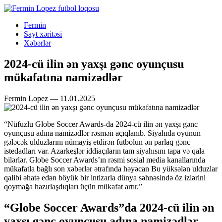
Fermin
Sayt xəritəsi
Xəbərlər
2024-cü ilin ən yaxşı gənc oyunçusu
mükafatına namizədlər
Fermin Lopez — 11.01.2025
“Nüfuzlu Globe Soccer Awards-da 2024-cü ilin ən yaxşı gənc
oyunçusu adına namizədlər rəsmən açıqlanıb. Siyahıda oyunun
gələcək ulduzlarını nümayiş etdirən futbolun ən parlaq gənc
istedadları var. Azarkeşlər iddiaçıların tam siyahısını tapa və qala
bilərlər. Globe Soccer Awards’ın rəsmi sosial media kanallarında
mükafatla bağlı son xəbərlər ətrafında həyəcan Bu yüksələn ulduzlar
qalibi əhatə edən böyük bir intizarla dünya səhnəsində öz izlərini
qoymağa hazırlaşdıqları üçün mükafat artır.”
“Globe Soccer Awards”da 2024-cü ilin ən
yaxşı gənc oyunçusu adına namizədlər