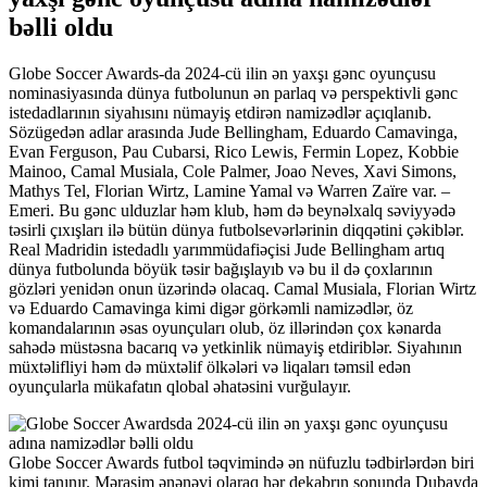
bəlli oldu
Globe Soccer Awards-da 2024-cü ilin ən yaxşı gənc oyunçusu
nominasiyasında dünya futbolunun ən parlaq və perspektivli gənc
istedadlarının siyahısını nümayiş etdirən namizədlər açıqlanıb.
Sözügedən adlar arasında Jude Bellingham, Eduardo Camavinga,
Evan Ferguson, Pau Cubarsi, Rico Lewis, Fermin Lopez, Kobbie
Mainoo, Camal Musiala, Cole Palmer, Joao Neves, Xavi Simons,
Mathys Tel, Florian Wirtz, Lamine Yamal və Warren Zaïre var. –
Emeri. Bu gənc ulduzlar həm klub, həm də beynəlxalq səviyyədə
təsirli çıxışları ilə bütün dünya futbolsevərlərinin diqqətini çəkiblər.
Real Madridin istedadlı yarımmüdafiəçisi Jude Bellingham artıq
dünya futbolunda böyük təsir bağışlayıb və bu il də çoxlarının
gözləri yenidən onun üzərində olacaq. Camal Musiala, Florian Wirtz
və Eduardo Camavinga kimi digər görkəmli namizədlər, öz
komandalarının əsas oyunçuları olub, öz illərindən çox kənarda
sahədə müstəsna bacarıq və yetkinlik nümayiş etdiriblər. Siyahının
müxtəlifliyi həm də müxtəlif ölkələri və liqaları təmsil edən
oyunçularla mükafatın qlobal əhatəsini vurğulayır.
Globe Soccer Awards futbol təqvimində ən nüfuzlu tədbirlərdən biri
kimi tanınır. Mərasim ənənəvi olaraq hər dekabrın sonunda Dubayda