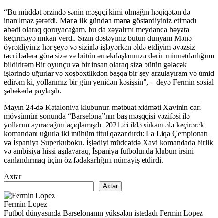
“Bu müddət ərzində sənin məşqçi kimi olmağın həqiqətən də
inanılmaz şərəfdi. Mənə ilk gündən mənə göstərdiyiniz etimadı
əbədi olaraq qoruyacağam, bu da xəyalımı meydanda həyata
keçirməyə imkan verdi. Sizin dəstəyiniz bütün dünyanı Mənə
öyrətdiyiniz hər şeyə və sizinlə işləyərkən əldə etdiyim əvəzsiz
təcrübələrə görə sizə və bütün əməkdaşlarınıza dərin minnətdarlığımı
bildirirəm Bir oyunçu və bir insan olaraq sizə bütün gələcək
işlərində uğurlar və xoşbəxtlikdən başqa bir şey arzulayıram və ümid
edirəm ki, yollarımız bir gün yenidən kəsişsin”, – deyə Fermin sosial
şəbəkədə paylaşıb.
Mayın 24-də Kataloniya klubunun mətbuat xidməti Xavinin cari
mövsümün sonunda “Barselona”nın baş məşqçisi vəzifəsi ilə
yollarını ayıracağını açıqlamışdı. 2021-ci ildə sükanı ələ keçirərək
komandanı uğurla iki mühüm titul qazandırdı: La Liqa Çempionatı
və İspaniya Superkuboku. İşlədiyi müddətdə Xavi komandada birlik
və ambisiya hissi aşılayaraq, İspaniya futbolunda klubun irsini
canlandırmaq üçün öz fədakarlığını nümayiş etdirdi.
Axtar
Axtar
Fermin Lopez
Futbol dünyasında Barselonanın yüksələn istedadı Fermin Lopez