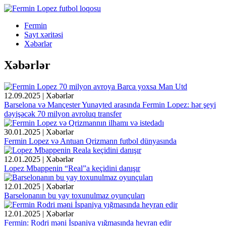
Fermin
Sayt xəritəsi
Xəbərlər
Xəbərlər
12.09.2025 | Xəbərlər
Barselona və Mançester Yunayted arasında Fermin Lopez: hər şeyi
dəyişəcək 70 milyon avroluq transfer
30.01.2025 | Xəbərlər
Fermin Lopez və Antuan Qrizmann futbol dünyasında
12.01.2025 | Xəbərlər
Lopez Mbappenin “Real”a keçidini danışır
12.01.2025 | Xəbərlər
Barselonanın bu yay toxunulmaz oyunçuları
12.01.2025 | Xəbərlər
Fermin: Rodri məni İspaniya yığmasında heyran edir