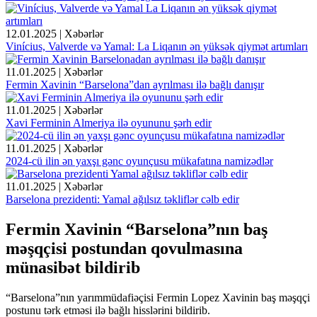
12.01.2025 | Xəbərlər
Vinícius, Valverde və Yamal: La Liqanın ən yüksək qiymət artımları
11.01.2025 | Xəbərlər
Fermin Xavinin “Barselona”dan ayrılması ilə bağlı danışır
11.01.2025 | Xəbərlər
Xavi Ferminin Almeriya ilə oyununu şərh edir
11.01.2025 | Xəbərlər
2024-cü ilin ən yaxşı gənc oyunçusu mükafatına namizədlər
11.01.2025 | Xəbərlər
Barselona prezidenti: Yamal ağılsız təkliflər cəlb edir
Fermin Xavinin “Barselona”nın baş
məşqçisi postundan qovulmasına
münasibət bildirib
“Barselona”nın yarımmüdafiəçisi Fermin Lopez Xavinin baş məşqçi
postunu tərk etməsi ilə bağlı hisslərini bildirib.